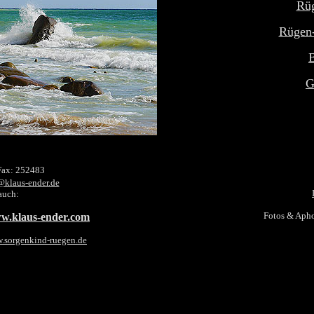
Rü
Rügen-
B
G
Fax: 252483
@klaus-ender.de
auch:
Fotos & Apho
w.klaus-ender.com
w.sorgenkind-ruegen.de