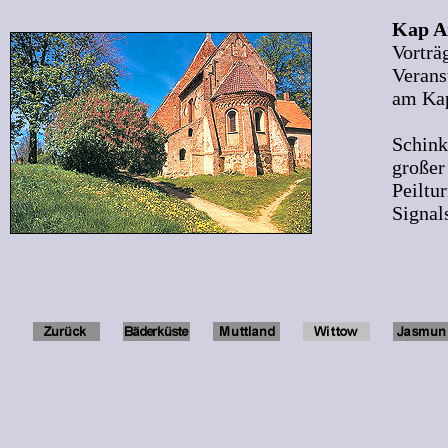
Kap A
Vorträ
Verans
am Ka
Schink
großer
Peiltu
Signal